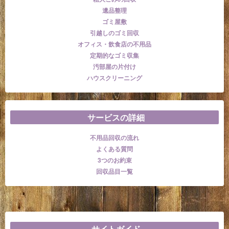
遺品整理
ゴミ屋敷
引越しのゴミ回収
オフィス・飲食店の不用品
定期的なゴミ収集
汚部屋の片付け
ハウスクリーニング
サービスの詳細
不用品回収の流れ
よくある質問
3つのお約束
回収品目一覧
サイトガイド