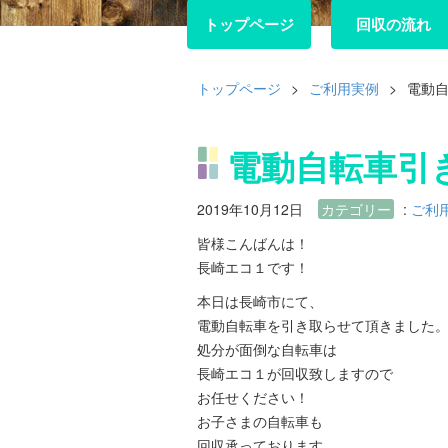
トップページ
トップページ
回収の流れ
回収の流れ
トップページ
>
ご利用実例
>
電動
電動自転車引
2019年10月12日
カテゴリー
:
ご利
皆様こんばんは！
長崎エコ１です！
本日は長崎市にて、
電動自転車を引き取らせて頂きました
処分が面倒な自転車は
長崎エコ１が回収致しますので
お任せください！
お子さまの自転車も
回収承っております。