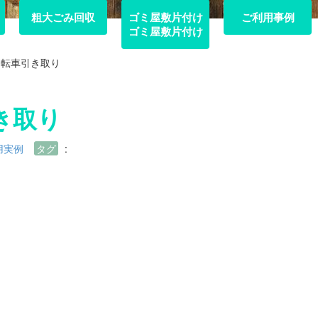
粗大ごみ回収
粗大ごみ回収
ゴミ屋敷片付け
ご利用事例
ご利用事例
ゴミ屋敷片付け
自転車引き取り
き取り
用実例
タグ
:
。