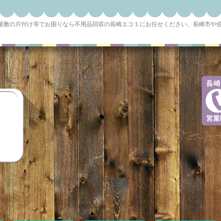
ミ屋敷の片付け等でお困りなら不用品回収の長崎エコ１にお任せください。長崎市や