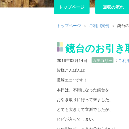
トップページ
トップページ
回収の流れ
回収の流れ
トップページ
>
ご利用実例
>
鏡台
鏡台のお引き
2016年03月14日
カテゴリー
:
ご利
皆様こんばんは！
長崎エコ1です！
本日は、不用になった鏡台を
お引き取りに行って来ました。
とても大きくて立派でしたが、
ヒビが入ってしまい、
いつ割れてしまうか分からないし