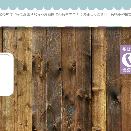
屋敷の片付け等でお困りなら不用品回収の長崎エコ１にお任せください。長崎市や佐