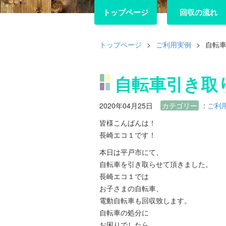
トップページ
トップページ
回収の流れ
回収の流れ
トップページ
>
ご利用実例
>
自転
自転車引き取
2020年04月25日
カテゴリー
:
ご利
皆様こんばんは！
長崎エコ１です！
本日は平戸市にて、
自転車を引き取らせて頂きました。
長崎エコ１では
お子さまの自転車、
電動自転車も回収致します。
自転車の処分に
お困りでしたら