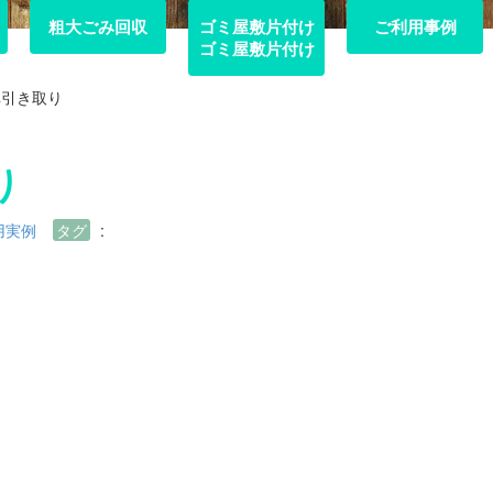
粗大ごみ回収
粗大ごみ回収
ゴミ屋敷片付け
ご利用事例
ご利用事例
ゴミ屋敷片付け
車引き取り
り
用実例
タグ
: