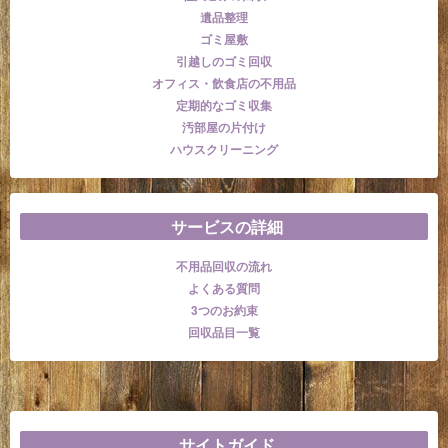
遺品整理
ゴミ屋敷
引越しのゴミ回収
オフィス・飲食店の不用品
定期的なゴミ収集
汚部屋の片付け
ハウスクリーニング
サービスの詳細
不用品回収の流れ
よくある質問
3つのお約束
回収品目一覧
サイトガイド