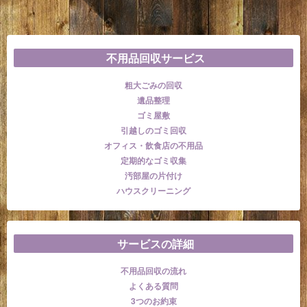
不用品回収サービス
粗大ごみの回収
遺品整理
ゴミ屋敷
引越しのゴミ回収
オフィス・飲食店の不用品
定期的なゴミ収集
汚部屋の片付け
ハウスクリーニング
サービスの詳細
不用品回収の流れ
よくある質問
3つのお約束