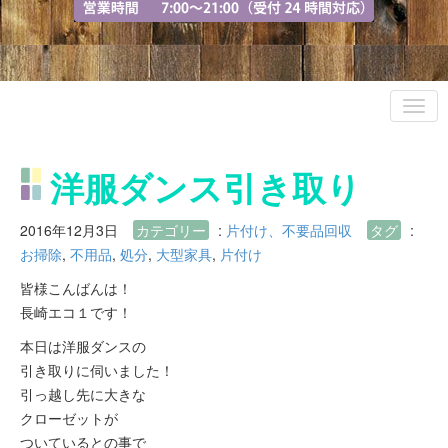
洋服ダンス引き取り
2016年12月3日
カテゴリー
:
片付け、不要品回収
タグ
:
お掃除
,
不用品
,
処分
,
大型家具
,
片付け
皆様こんばんは！
長崎エコ１です！
本日は洋服ダンスの
引き取りに伺いました！
引っ越し先に大きな
クローゼットが
ついているとの事で