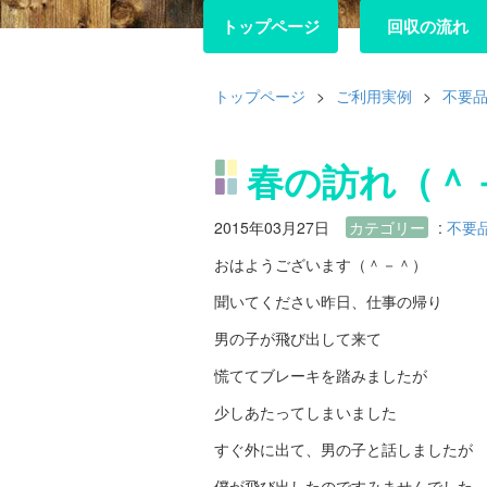
トップページ
トップページ
回収の流れ
回収の流れ
トップページ
>
ご利用実例
>
不要
春の訪れ（＾
2015年03月27日
カテゴリー
:
不要
おはようございます（＾－＾）
聞いてください昨日、仕事の帰り
男の子が飛び出して来て
慌ててブレーキを踏みましたが
少しあたってしまいました
すぐ外に出て、男の子と話しましたが
僕が飛び出したのですみませんでした