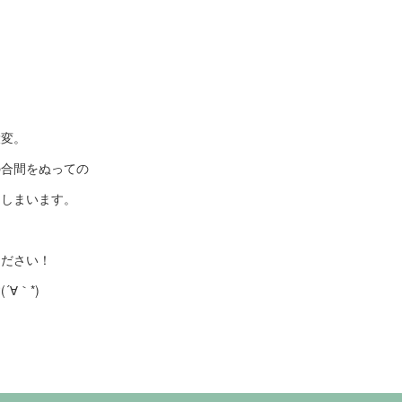
大変。
の合間をぬっての
てしまいます。
ください！
∀｀*)