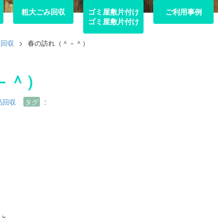
粗大ごみ回収
粗大ごみ回収
ゴミ屋敷片付け
ご利用事例
ご利用事例
ゴミ屋敷片付け
品回収
>
春の訪れ（＾－＾）
－＾）
品回収
タグ
:
、と