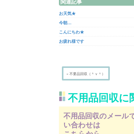
関連記事
お天気★
今朝…
こんにちわ★
お疲れ様です
« 不要品回収（＾ｖ＾）
不用品回収に
不用品回収のメール
い合わせは
こちらから