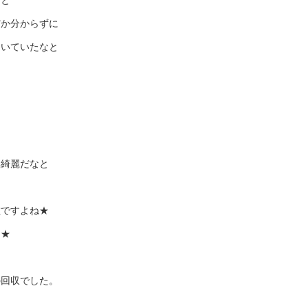
だか分からずに
引いていたなと
い綺麗だなと
敵ですよね★
よ★
の回収でした。