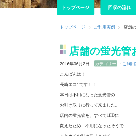
トップページ
トップページ
回収の流れ
回収の流れ
トップページ
>
ご利用実例
>
店舗
店舗の蛍光管
2016年06月2日
カテゴリー
:
ご利用
こんばんは！
長崎エコ1です！！
本日は不用になった蛍光管の
お引き取りに行って来ました。
店内の蛍光管を、すべてLEDに
変えたため、不用になったそうで
まとめてお引き取りさせて