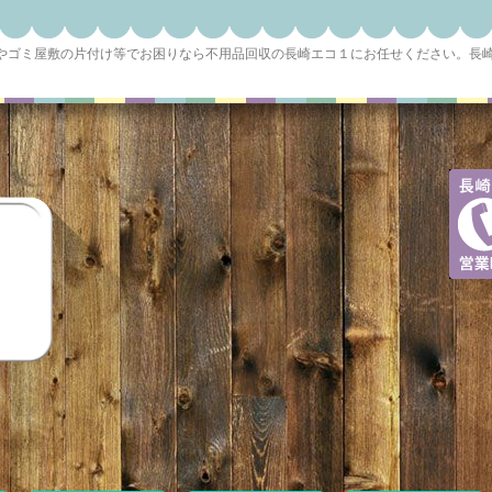
収やゴミ屋敷の片付け等でお困りなら不用品回収の長崎エコ１にお任せください。長