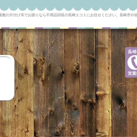
ミ屋敷の片付け等でお困りなら不用品回収の長崎エコ１にお任せください。長崎市や