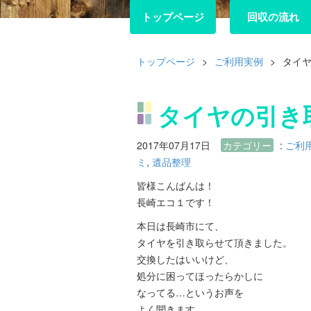
トップページ
トップページ
回収の流れ
回収の流れ
トップページ
>
ご利用実例
>
タイ
タイヤの引き
2017年07月17日
カテゴリー
:
ご利
ミ
,
遺品整理
皆様こんばんは！
長崎エコ１です！
本日は長崎市にて、
タイヤを引き取らせて頂きました。
交換したはいいけど、
処分に困ってほったらかしに
なってる…というお声を
よく聞きます。