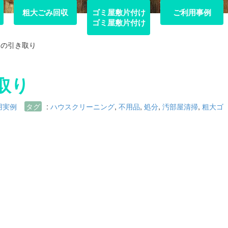
粗大ごみ回収
粗大ごみ回収
ゴミ屋敷片付け
ご利用事例
ご利用事例
ゴミ屋敷片付け
ヤの引き取り
取り
用実例
タグ
:
ハウスクリーニング
,
不用品
,
処分
,
汚部屋清掃
,
粗大ゴ