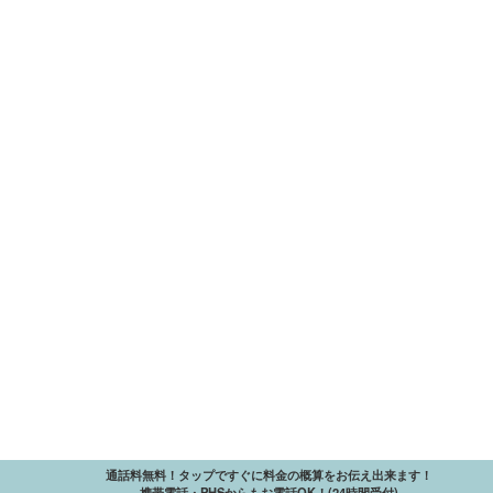
通話料無料！タップですぐに料金の概算をお伝え出来ます！
携帯電話・PHSからもお電話OK！(24時間受付)