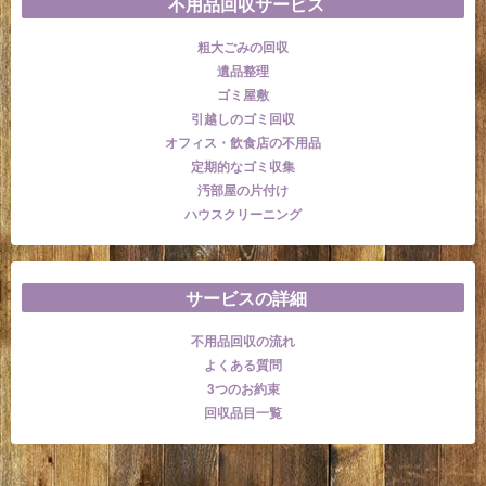
不用品回収サービス
粗大ごみの回収
遺品整理
ゴミ屋敷
引越しのゴミ回収
オフィス・飲食店の不用品
定期的なゴミ収集
汚部屋の片付け
ハウスクリーニング
サービスの詳細
不用品回収の流れ
よくある質問
3つのお約束
回収品目一覧