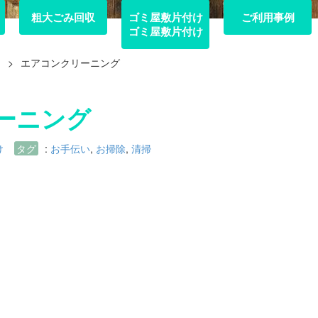
粗大ごみ回収
粗大ごみ回収
ゴミ屋敷片付け
ご利用事例
ご利用事例
ゴミ屋敷片付け
け
>
エアコンクリーニング
ーニング
け
タグ
:
お手伝い
,
お掃除
,
清掃