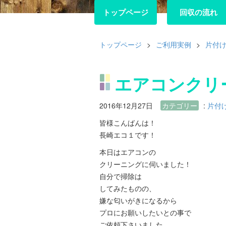
トップページ
トップページ
回収の流れ
回収の流れ
トップページ
>
ご利用実例
>
片付
エアコンクリ
2016年12月27日
カテゴリー
:
片付
皆様こんばんは！
長崎エコ１です！
本日はエアコンの
クリーニングに伺いました！
自分で掃除は
してみたものの、
嫌な匂いがきになるから
プロにお願いしたいとの事で
ご依頼下さいました。