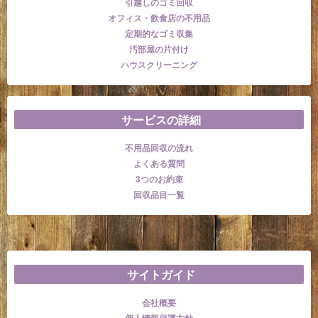
引越しのゴミ回収
オフィス・飲食店の不用品
定期的なゴミ収集
汚部屋の片付け
ハウスクリーニング
サービスの詳細
不用品回収の流れ
よくある質問
3つのお約束
回収品目一覧
サイトガイド
会社概要
個人情報保護方針